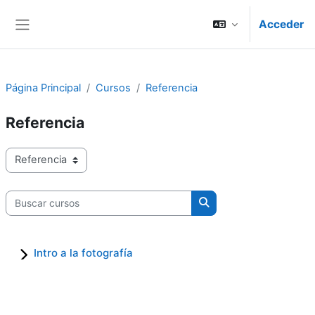
Salta al contenido principal
Acceder
Panel lateral
Página Principal
Cursos
Referencia
Referencia
Categorías
Buscar cursos
Buscar cursos
Intro a la fotografía